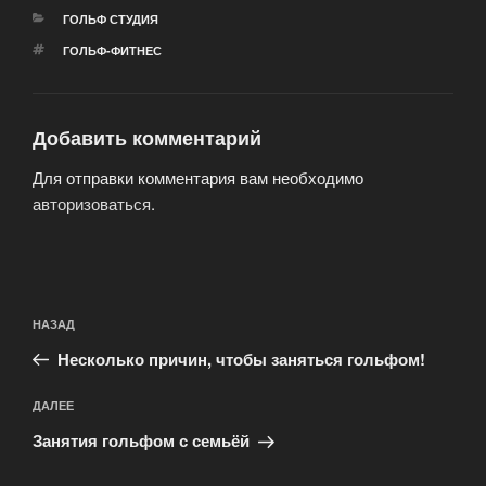
РУБРИКИ
ГОЛЬФ СТУДИЯ
МЕТКИ
ГОЛЬФ-ФИТНЕС
Добавить комментарий
Для отправки комментария вам необходимо
авторизоваться
.
Навигация
Предыдущая
НАЗАД
по
запись:
записям
Несколько причин, чтобы заняться гольфом!
Следующая
ДАЛЕЕ
запись
Занятия гольфом с семьёй