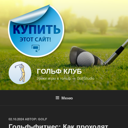
Перейти
к
содержимому
ГОЛЬФ КЛУБ
Уроки игры в гольф — GolfStudio
Меню
ОПУБЛИКОВАНО
02.10.2024
АВТОР:
GOLF
Гольф-фитнес: Как проходят