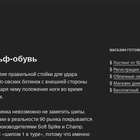
МАГАЗИН ГОТОВ
ьф-обувь
$
Хостинг от 9
$
Регистрация
тие правильной стойки для удара
$
Облачные с
nic-овских ботинок с внешней стороны
$
Магазин дом
даря чему положение ноги во время
$
Бесплатный
м.
инка невозможно не заметить шипы.
ии в реальности 90 рынка покрывается
оизводителями Soft Spike и Champ.
 «шипом 1 в туре», потому что именно