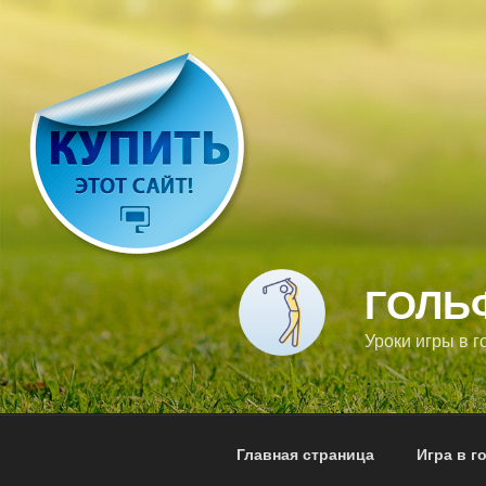
Перейти
к
содержимому
ГОЛЬ
Уроки игры в г
Главная страница
Игра в г