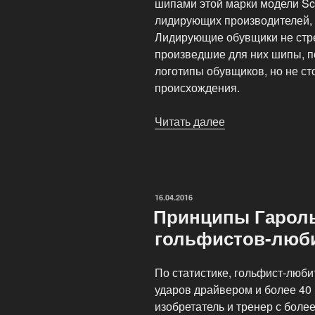
шипами этой марки модели Sc
лидирующих производителей, 
Лидирующие обувщики не стр
произведшие для них шипы, п
логотипы обувщиков, но не ст
происхождения.
Читать далее
«Специальная
гольф-
обувь»
ОПУБЛИКОВАНО
16.04.2016
Принципы Гарол
гольфистов-люб
По статистике, гольфист-люби
ударов драйвером и более 40
изобретатель и тренер с боле