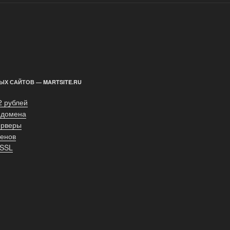
ЫХ САЙТОВ — MARTSITE.RU
2 рублей
 домена
ерверы
енов
 SSL