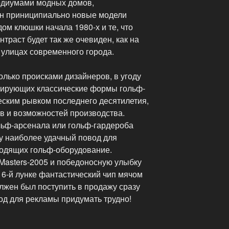
одиумами модных домов,
н приниципиально новые модели
дом клюшки начала 1980-х и те, что
траст будет так же очевиден, как на
 улицах современного города.
олько происками дизайнеров, в угоду
тирующих классические формы гольф-
еским рывком последнего десятилетия,
 и возможностей производства.
льф-арсенала или гольф-гардероба
у наиболее удачный повод для
одящих гольф-оборудование.
asters-2005 и победоносную улыбку
16-й лунке фантастический чип мячом
олжен был поступить в продажу сразу
од для рекламы придумать трудно!