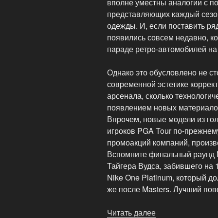
вполне уместны аналогии с п
представляющих каждый сезо
одежды. И, если поставить ря
появились совсем недавно, кон
параде ретро-автомобилей на
Однако это обусловлено не ст
современной эстетике коррек
арсенала, сколько технологич
появлением новых материалов
Впрочем, новые модели из го
игроков PGA Tour по-прежнем
промоакций компаний, произв
Вспомните финальный раунд M
Тайгера Вудса, забившего на 
Nike One Platinum, который д
же после Masters. Лучший пов
Читать далее
«Эволюция