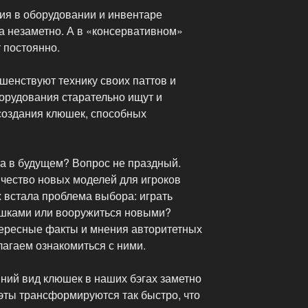
ия в оборудовании и инвентаре
а незаметно. А в «консервативном»
 постоянно.
шенствуют технику своих паттов и
борудования старательно ищут и
создания клюшек, способных
та в будущем? Вопрос не праздный.
ичество новых моделей для игроков
х встала проблема выбора: играть
шками или вооружиться новыми?
ересные факты и мнения авторитетных
лагаем ознакомиться с ними.
ний вид клюшек в наших бэгах заметно
эты трансформируются так быстро, что