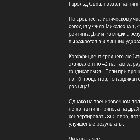
Гарольд Свош назвал паттинг 
По среднестатистическому чис
сегодня у Фила Микелсона 1,
рейтинга Джим Ратлидж с резу
выражается в 3 лишних удара
Коэффициент среднего любите
эквивалентно 42 паттам за рау
гандикапом 20. Если при проч
на 10 процентов, то гандикап с
разница!
Однако на тренировочном пол
не на паттинг-грине, а на др
конвертировать 800 евро, по
улучшеные результаты.
Читать далее
«Принципы