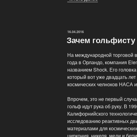
Гарольда
Своша
для
гольфистов-
ОПУБЛИКОВАНО
16.04.2016
любителей»
Зачем гольфисту
На международной торговой в
года в Орландо, компания Ele
названием Shock. Его головка
который вот уже двадцать лет
космических челноков НАСА и 
Впрочем, это не первый случа
гольф идут рука об руку. В 19
Калифорнийского технологиче
исследованию реактивных дви
материалами для космических 
циркония, никеля, меди и бе