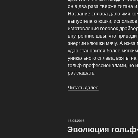
он в два раза тверже титана 
Название сплава дало имя ком
выпустила клюшки, использов
изготовления головок драйвер
внутренние швы, что приводит
энергии клюшки мячу. А из-з
удар становится более мягким
уникального сплава, взяты н
гольф-профессионалами, но и
разглашать.
Читать далее
«Зачем
гольфисту
таблица
Менделеева?»
ОПУБЛИКОВАНО
16.04.2016
Эволюция гольф