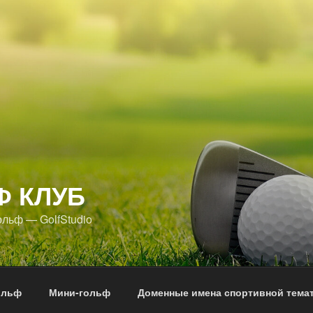
Ф КЛУБ
ольф — GolfStudio
ольф
Мини-гольф
Доменные имена спортивной тема